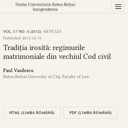
Tradiția irosită: regimurile matrimoniale din vechiul Cod c
Studia Universitatis Babeș-Bolyai
Iurisprudentia
VOL. 57 NO. 4 (2012)
,
ARTICLES
Published 2012-12-15
Tradiția irosită: regimurile
matrimoniale din vechiul Cod civil
Paul Vasilescu
Babeș-Bolyai University of Cluj, Faculty of Law
HTML (LIMBA ROMÂNĂ)
PDF (LIMBA ROMÂNĂ)