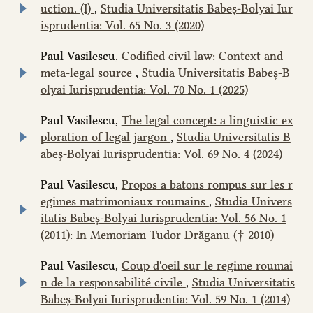
uction. (I)
,
Studia Universitatis Babeș-Bolyai Iur
isprudentia: Vol. 65 No. 3 (2020)
Paul Vasilescu,
Codified civil law: Context and
meta-legal source
,
Studia Universitatis Babeș-B
olyai Iurisprudentia: Vol. 70 No. 1 (2025)
Paul Vasilescu,
The legal concept: a linguistic ex
ploration of legal jargon
,
Studia Universitatis B
abeș-Bolyai Iurisprudentia: Vol. 69 No. 4 (2024)
Paul Vasilescu,
Propos a batons rompus sur les r
egimes matrimoniaux roumains
,
Studia Univers
itatis Babeș-Bolyai Iurisprudentia: Vol. 56 No. 1
(2011): In Memoriam Tudor Drăganu († 2010)
Paul Vasilescu,
Coup d'oeil sur le regime roumai
n de la responsabilité civile
,
Studia Universitatis
Babeș-Bolyai Iurisprudentia: Vol. 59 No. 1 (2014)