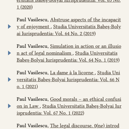
ersitatis Babeș-Bolyai Iurisprudentia: Vol. 65 No.
1 (2020)
Paul Vasilescu,
Abstruse aspects of the incapacit
y of enjoyment
,
Studia Universitatis Babeș-Boly
ai Iurisprudentia: Vol. 64 No. 2 (2019)
Paul Vasilescu,
Simulation in action or an illusio
n act of legal nominalism
,
Studia Universitatis
Babeș-Bolyai Iurisprudentia: Vol. 64 No. 1 (2019)
Paul Vasilescu,
La dame à la licorne
,
Studia Uni
versitatis Babeș-Bolyai Iurisprudentia: Vol. 66 N
o. 1 (2021)
Paul Vasilescu,
Good morals – an ethical confusi
on in Law
,
Studia Universitatis Babeș-Bolyai Iur
isprudentia: Vol. 67 No. 1 (2022)
Paul Vasilescu,
The legal discourse. 0(ne) introd