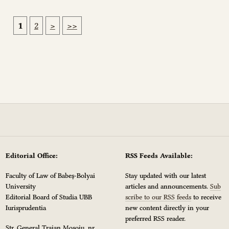
1
2
>
>>
Editorial Office:
RSS Feeds Available:
Faculty of Law of Babeș-Bolyai
Stay updated with our latest
University
articles and announcements.
Sub
Editorial Board of Studia UBB
scribe to our RSS feeds
to receive
Iurisprudentia
new content directly in your
preferred RSS reader.
Str. General Traian Moșoiu, nr.