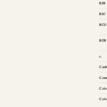
B2B
B2C
BCU
BGB
c.
C.ad
C.cas
C.civ.
C.civ.