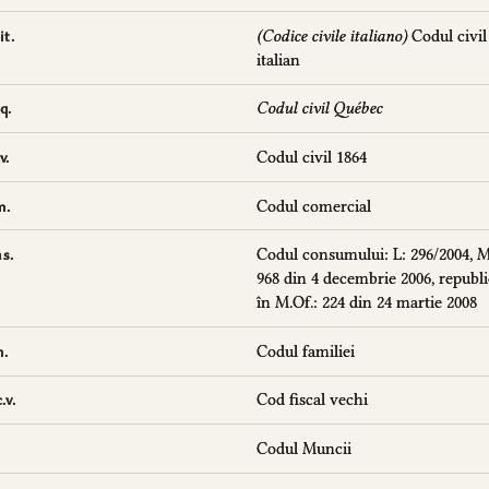
(Codice civile italiano)
Codul civil
it.
italian
Codul civil Québec
q.
Codul civil 1864
v.
Codul comercial
m.
Codul consumului: L: 296/2004, M
s.
968 din 4 decembrie 2006, republi
în M.Of.: 224 din 24 martie 2008
Codul familiei
m.
Cod fiscal vechi
.v.
Codul Muncii