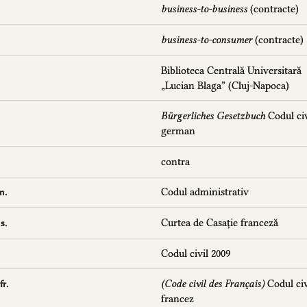
business-to-business
(contracte)
business-to-consumer
(contracte)
Biblioteca Centrală Universitară
„Lucian Blaga” (Cluj-Napoca)
Bürgerliches Gesetzbuch
Codul civ
german
contra
Codul administrativ
m.
Curtea de Casație franceză
s.
Codul civil 2009
(Code civil des Français)
Codul civ
fr.
francez