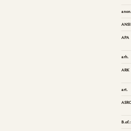
anon
ANSI
APA
arh.
ARK
art.
ASR
B.of.: