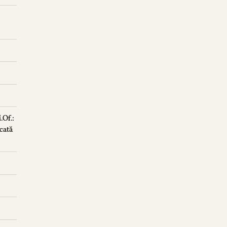
.Of.:
cată