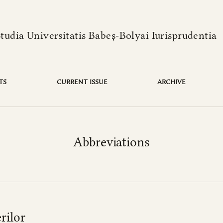
language is:
Studia Universitatis Babeș-Bolyai Iurisprudentia
TS
CURRENT ISSUE
ARCHIVE
Abbreviations
rilor