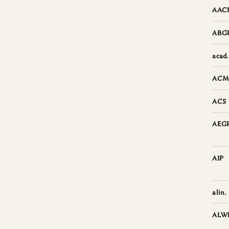
AAC
ABG
acad.
ACM
ACS
AEG
AIP
alin.
ALW