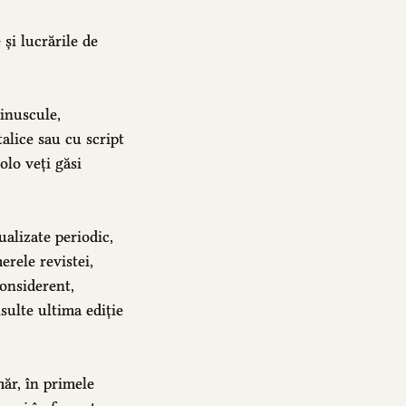
și lucrările de
inuscule,
talice sau cu script
olo veți găsi
ualizate periodic,
erele revistei,
considerent,
sulte ultima ediție
măr, în primele