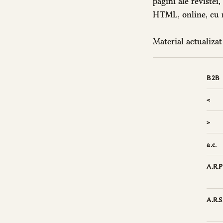
pagini ale revistei,
HTML, online, cu m
Material actualizat 
B2B
<
>
a.c.
A.R.P
A.R.S