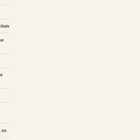
itute
on
or
 nr.