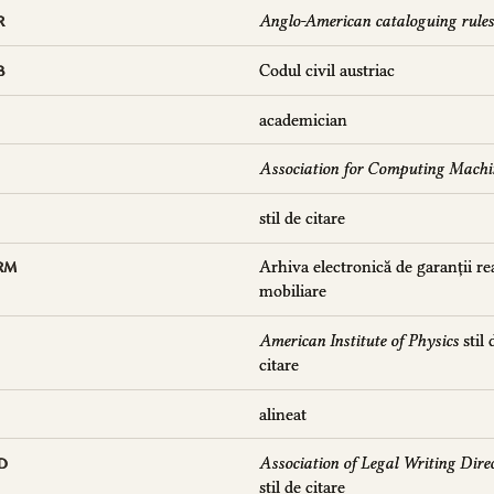
Anglo-American cataloguing rule
R
Codul civil austriac
B
academician
Association for Computing Machi
stil de citare
Arhiva electronică de garanții re
RM
mobiliare
American Institute of Physics
stil 
citare
alineat
Association of Legal Writing Dire
D
stil de citare