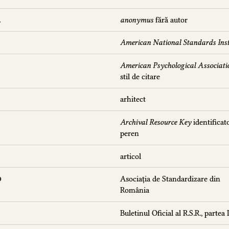
anonymus
fără autor
.
American National Standards Inst
American Psychological Associati
stil de citare
arhitect
Archival Resource Key
identificat
peren
articol
Asociația de Standardizare din
O
România
Buletinul Oficial al R.S.R., partea I