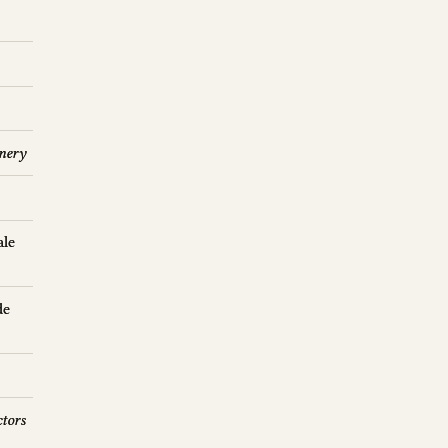
s
nery
ale
de
ctors