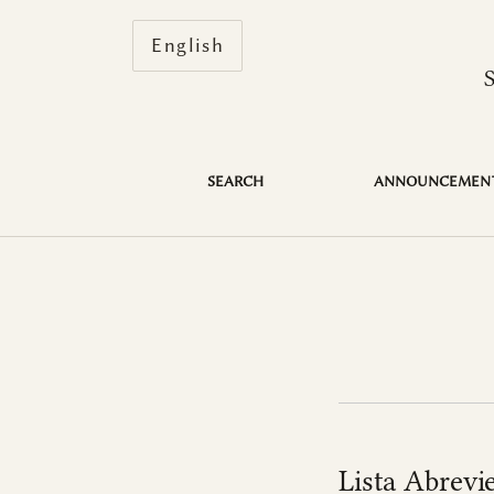
Change the language. The current 
English
Abbreviations
SEARCH
ANNOUNCEMEN
Lista Abrevie