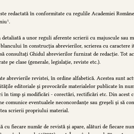
este redactată în conformitate cu regulile Academiei Române 
niu
.
1
 detaliată a unor reguli aferente scrierii cu majuscule sau m
 blancului în construcția abrevierilor, scrierea cu caractere i
ă consultați Ghidul abrevierilor furnizat de redacție. Tot ac
ate pe clase (generale, legislație, reviste etc.).
te abrevierile revistei, în ordine alfabetică. Acestea sunt act
itățile editoriale și provocările materialelor publicate în num
 în timp și modificări - corectări, rectificări etc. Din acest 
 ne comunice eventualele neconcordanțe sau greșeli și să con
ntea scrierii propriului material.
ză cu fiecare număr de revistă și apare, alături de fiecare nu