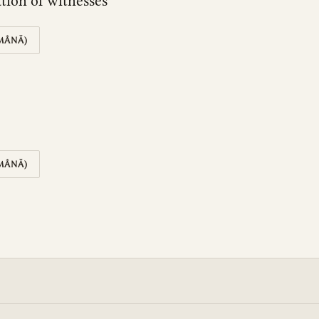
tion of witnesses
MÂNĂ)
MÂNĂ)