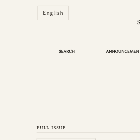
Change the language. The current 
English
Vol. 56 No. 4 (2011)
SEARCH
ANNOUNCEMEN
full issue