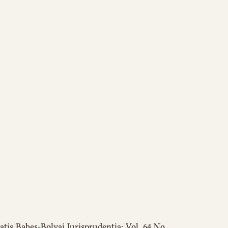
atis Babeș-Bolyai Iurisprudentia: Vol. 64 No.