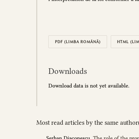
PDF (LIMBA ROMÂNĂ)
HTML (LI
Downloads
Download data is not yet available.
Most read articles by the same author(
Șerban Diaconescu,
The role of the prop