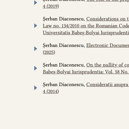
4 (2019)
Șerban Diaconescu,
Considerations on 
Law no. 134/2010 on the Romanian Code o
Universitatis Babeș-Bolyai Iurisprudentia
Șerban Diaconescu,
Electronic Documen
(2025)
Șerban Diaconescu,
On the nullity of c
Babeș-Bolyai Iurisprudentia: Vol. 58 No. 
Șerban Diaconescu,
Considerații asupra
4 (2014)