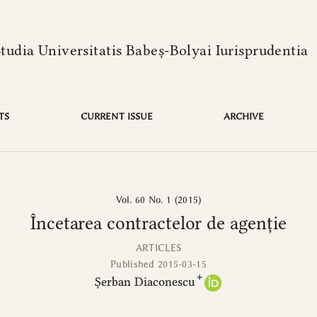
language is:
Studia Universitatis Babeș-Bolyai Iurisprudentia
TS
CURRENT ISSUE
ARCHIVE
Vol. 60 No. 1 (2015)
Încetarea contractelor de agenție
ARTICLES
Published 2015-03-15
+
Șerban Diaconescu