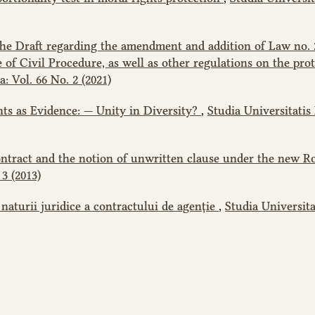
the Draft regarding the amendment and addition of Law no. 
f Civil Procedure, as well as other regulations on the prote
: Vol. 66 No. 2 (2021)
ts as Evidence: — Unity in Diversity?
,
Studia Universitatis
ontract and the notion of unwritten clause under the new R
3 (2013)
 naturii juridice a contractului de agenție
,
Studia Universita