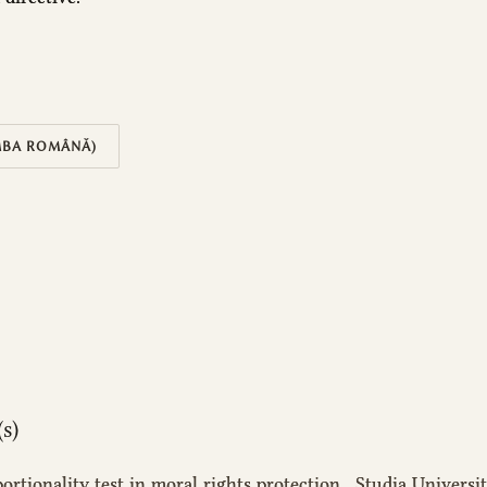
MBA ROMÂNĂ)
s)
ortionality test in moral rights protection
,
Studia Universit