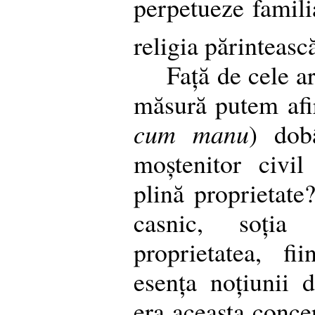
perpetueze famili
religia părinteasc
Față de cele a
măsură putem afir
cum manu
) dob
moștenitor civil
plină proprietate
casnic, soți
proprietatea, fi
esența noțiunii 
era aceasta conce