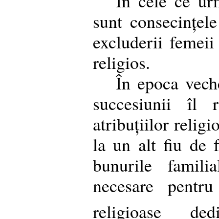
În cele ce u
sunt consecințele
excluderii femeii 
religios.
În epoca veche
succesiunii îl r
atribuțiilor relig
la un alt fiu de 
bunurile famili
necesare pentru
religioase dedi