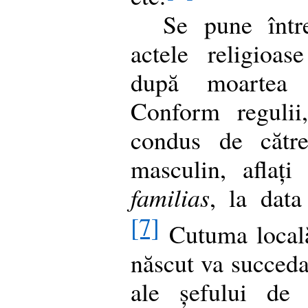
Se pune într
actele religioas
după moartea 
Conform regulii,
condus de către
masculin, aflaț
familias
, la data
[7]
Cutuma locală
născut va succeda 
ale șefului de 