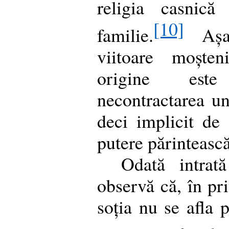
religia casnică
[10]
familie.
Așad
viitoare moșten
origine este
necontractarea un
deci implicit de 
putere părintească
Odată intrat
observă că, în pri
soția nu se afla p