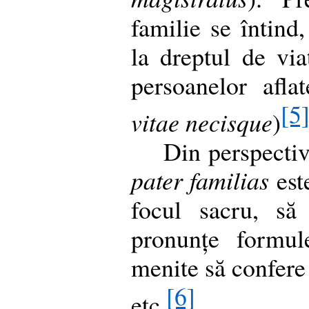
familie se întind
la dreptul de vi
persoanelor afla
[5
vitae necisque
)
Din perspectivă
pater familias
este
focul sacru, să
pronunțe formul
menite să confere 
[6]
etc.