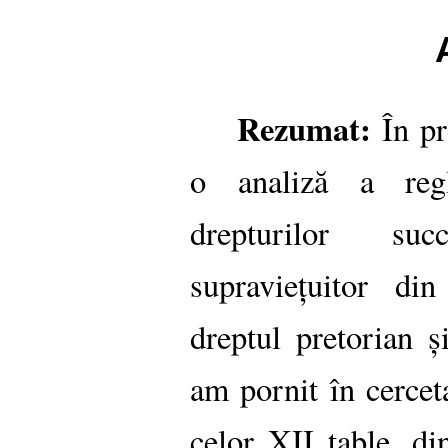
Rezumat:
În pr
o analiză a regl
drepturilor suc
supraviețuitor di
dreptul pretorian ș
am pornit în cerceta
celor XII table, di