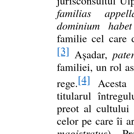
jurisconsultul U
familias appe
dominium habet
familie cel care 
[3]
Așadar,
pate
familiei, un rol a
[4]
rege.
Acesta e
titularul întregu
preot al cultului 
celor pe care îi a
magistratus
). Pr