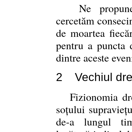
Ne propune
cercetăm consecin
de moartea fiecăr
pentru a puncta d
dintre aceste eve
2
Vechiul dr
Fizionomia dr
soțului supraviețu
de-a lungul tim