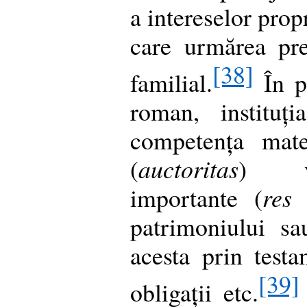
a intereselor prop
care urmărea pre
[38]
familial.
În pe
roman, instituț
competența mate
(
auctoritas
) vâ
importante (
res
patrimoniului sa
acesta prin testa
[39]
obligații etc.