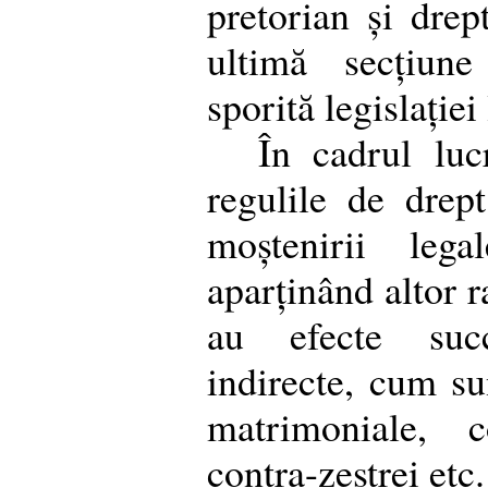
pretorian și drep
ultimă secțiun
sporită legislației 
În cadrul luc
regulile de drep
moștenirii lega
aparținând altor r
au efecte succ
indirecte, cum su
matrimoniale, c
contra-zestrei etc.