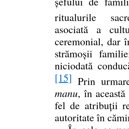
șefului de famili
ritualurile sac
asociată a cult
ceremonial, dar î
strămoșii famili
niciodată conducă
[15]
Prin urmare
manu
, în această
fel de atribuții r
autoritate în cămi