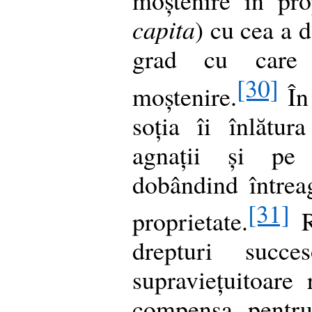
capita
) cu cea a 
grad cu care
[30]
moștenire.
În 
soția îi înlătu
agnații și pe c
dobândind întrea
[31]
proprietate.
R
drepturi succes
supraviețuitoare
compensa pentru