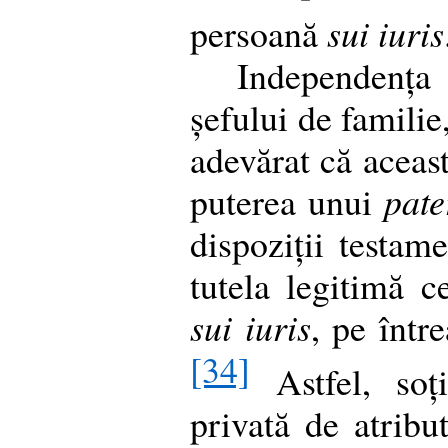
persoană
sui iuris
Independența
șefului de familie
adevărat că aceas
puterea unui
pate
dispoziții testam
tutela legitimă c
sui iuris
, pe între
[34]
Astfel, soți
privată de atribu