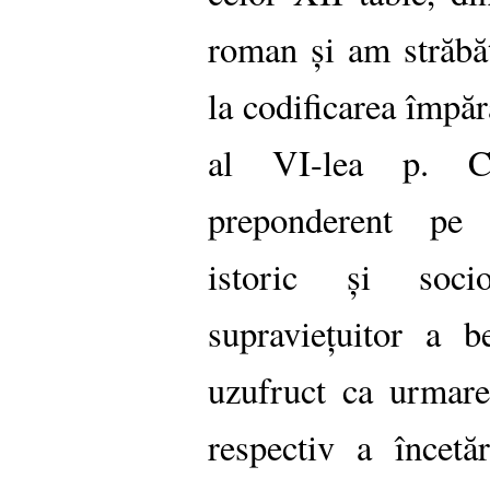
roman și am străbă
la codificarea împăr
al VI-lea p. C
preponderent pe e
istoric și soci
supraviețuitor a b
uzufruct ca urmare
respectiv a încetă