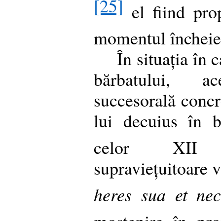
[25]
el fiind prop
momentul încheier
În situația în 
bărbatului, a
succesorală concr
lui decuius în b
celor XII 
supraviețuitoare v
heres sua et nec
moștenire în pro