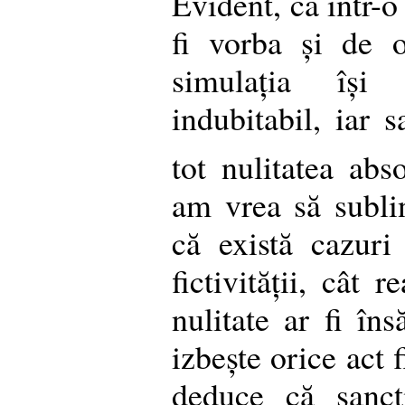
Evident, că într-o
fi vorba și de 
simulația își c
indubitabil, iar s
tot nulitatea abs
am vrea să subli
că există cazuri
fictivității, cât 
nulitate ar fi îns
izbește orice act 
deduce că sancț