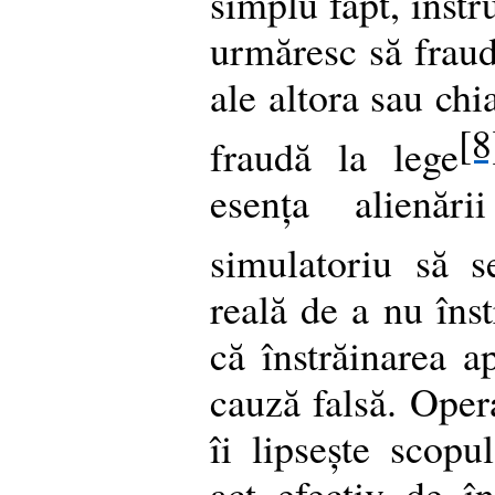
simplu fapt, instr
urmăresc să fraud
ale altora sau chi
[8
fraudă la lege
esența alienări
simulatoriu să s
reală de a nu îns
că înstrăinarea a
cauză falsă. Opera
îi lipsește scopu
act efectiv de în