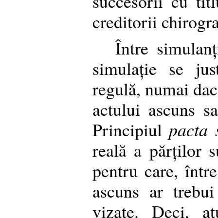
succesorii cu titl
creditorii chirogra
Între simulanț
simulație se jus
regulă, numai dac
actului ascuns sa
Principiul
pacta 
reală a părților 
pentru care, într
ascuns ar trebui
vizate. Deci, a