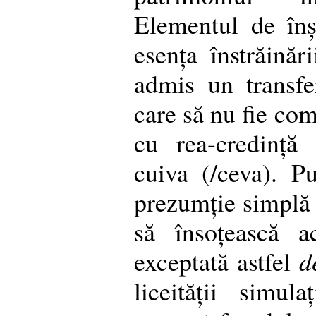
Elementul de înș
esența înstrăinări
admis un transfe
care să nu fie com
cu rea-credință 
cuiva (/ceva). P
prezumție simplă d
să însoțească a
exceptată astfel
d
liceității simu