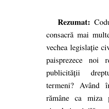
Rezumat:
Codu
consacră mai multe
vechea legislație ci
paisprezece noi re
publicității drep
termeni? Având în
rămâne ca miza p