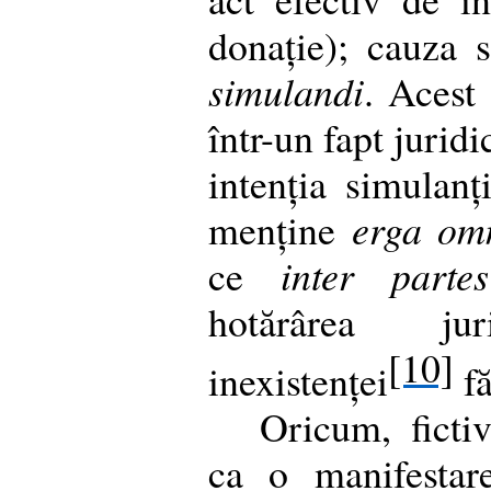
donație); cauza 
simulandi
. Acest
într-un fapt jurid
intenția simulanț
menține
erga om
ce
inter partes
hotărârea ju
[10]
inexistenței
fă
Oricum, fictiv
ca o manifestar