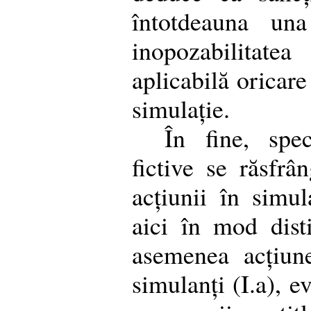
întotdeauna un
inopozabilitat
aplicabilă oricare
simulație.
În fine, speci
fictive se răsfrâ
acțiunii în simul
aici în mod dist
asemenea acțiun
simulanți (I.a), e