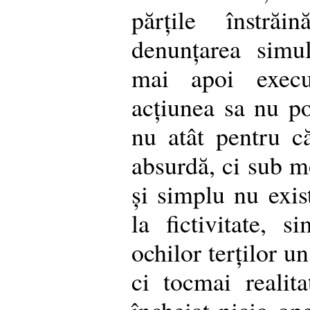
părțile înstrăi
denunțarea simul
mai apoi execut
acțiunea sa nu po
nu atât pentru că
absurdă, ci sub m
și simplu nu exist
la fictivitate, 
ochilor terților un
ci tocmai realit
încheiat nicio ope