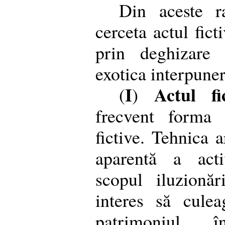
Din aceste r
cerceta actul fict
prin deghizare 
exotica interpuner
I
Actul fi
(
)
frecvent forma p
fictive. Tehnica 
aparentă a acti
scopul iluzionă
interes să cule
patrimoniul îns