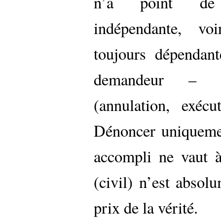
n’a point de r
indépendante, voi
toujours dépendant
demandeur – p
(annulation, exécut
Dénoncer uniqueme
accompli ne vaut à
(civil) n’est absol
prix de la vérité.