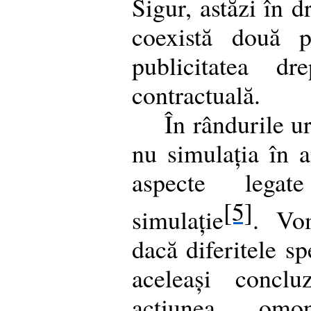
Sigur, astăzi în d
coexistă două p
publicitatea dr
contractuală.
În rândurile u
nu simulația în 
aspecte lega
[5]
simulație
. Vo
dacă diferitele s
aceleași concl
acțiunea omon