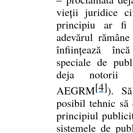
vieții juridice c
principiu ar fi 
adevărul rămâne 
înființează înc
speciale de publi
deja notorii 
[4]
AEGRM
). S
posibil tehnic să 
principiul publici
sistemele de publ