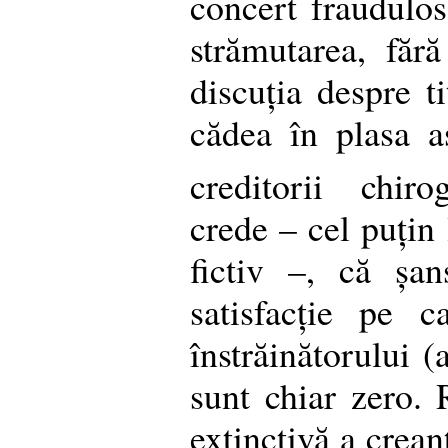
concert fraudulo
strămutarea, făr
discuția despre ti
cădea în plasa as
creditorii chirog
crede – cel puțin 
fictiv –, că șa
satisfacție pe c
înstrăinătorului (
sunt chiar zero. 
extinctivă a crean