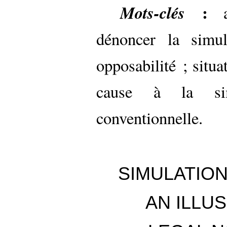
:
Mots-clés
ac
dénoncer la simul
opposabilité ; situa
cause à la sim
conventionnelle.
SIMULATION
AN ILLU