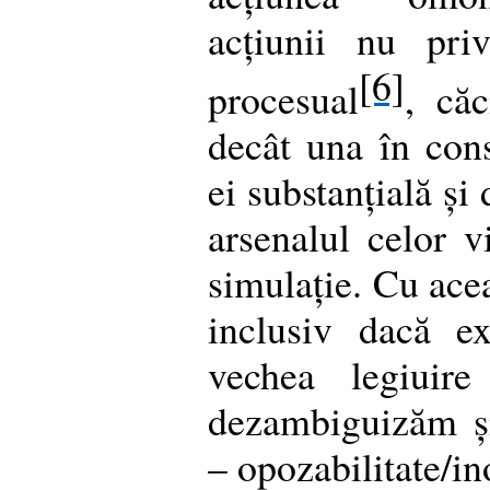
acțiunii nu pri
[6]
procesual
, căc
decât una în cons
ei substanțială și
arsenalul celor vi
simulație. Cu ace
inclusiv dacă ex
vechea legiuire
dezambiguizăm și
– opozabilitate/in