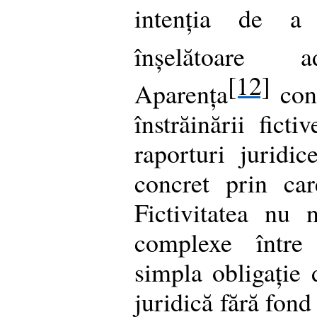
intenția de a
înșelătoare ad
[12]
Aparența
cons
înstrăinării ficti
raporturi juridic
concret prin car
Fictivitatea nu n
complexe între
simpla obligație 
juridică fără fond