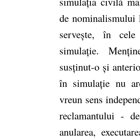
simulația civilă m
de nominalismului l
servește, în cel
simulație. Menț
susținut-o și anteri
în simulație nu ar
vreun sens independ
reclamantului - d
anularea, executare