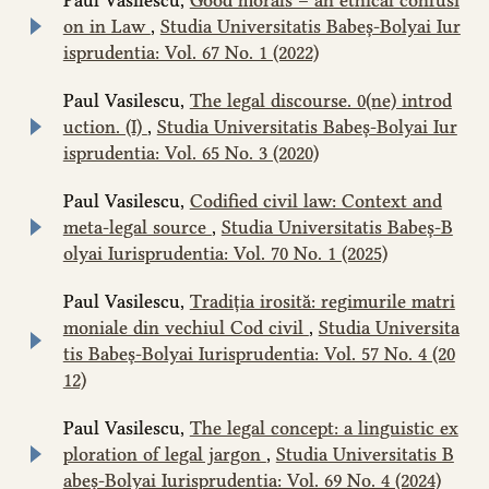
on in Law
,
Studia Universitatis Babeș-Bolyai Iur
isprudentia: Vol. 67 No. 1 (2022)
Paul Vasilescu,
The legal discourse. 0(ne) introd
uction. (I)
,
Studia Universitatis Babeș-Bolyai Iur
isprudentia: Vol. 65 No. 3 (2020)
Paul Vasilescu,
Codified civil law: Context and
meta-legal source
,
Studia Universitatis Babeș-B
olyai Iurisprudentia: Vol. 70 No. 1 (2025)
Paul Vasilescu,
Tradiția irosită: regimurile matri
moniale din vechiul Cod civil
,
Studia Universita
tis Babeș-Bolyai Iurisprudentia: Vol. 57 No. 4 (20
12)
Paul Vasilescu,
The legal concept: a linguistic ex
ploration of legal jargon
,
Studia Universitatis B
abeș-Bolyai Iurisprudentia: Vol. 69 No. 4 (2024)