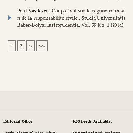
Paul Vasilescu,
Coup d'oeil sur le regime roumai
n de la responsabilité civile
,
Studia Universitatis
Babeș-Bolyai Iurisprudentia: Vol. 59 No. 1 (2014)
1
2
>
>>
Editorial Office:
RSS Feeds Available:
Faculty of Law of Babeș-Bolyai
Stay updated with our latest