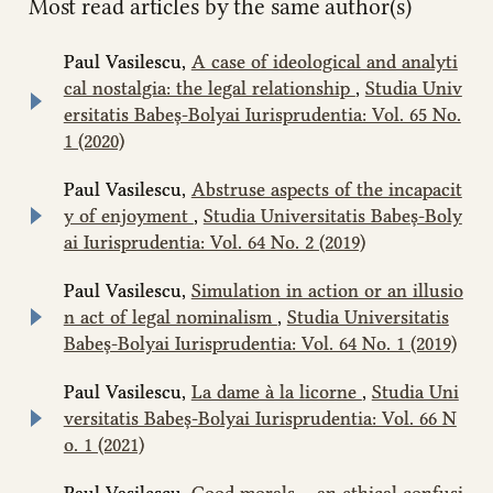
Most read articles by the same author(s)
Paul Vasilescu,
A case of ideological and analyti
cal nostalgia: the legal relationship
,
Studia Univ
ersitatis Babeș-Bolyai Iurisprudentia: Vol. 65 No.
1 (2020)
Paul Vasilescu,
Abstruse aspects of the incapacit
y of enjoyment
,
Studia Universitatis Babeș-Boly
ai Iurisprudentia: Vol. 64 No. 2 (2019)
Paul Vasilescu,
Simulation in action or an illusio
n act of legal nominalism
,
Studia Universitatis
Babeș-Bolyai Iurisprudentia: Vol. 64 No. 1 (2019)
Paul Vasilescu,
La dame à la licorne
,
Studia Uni
versitatis Babeș-Bolyai Iurisprudentia: Vol. 66 N
o. 1 (2021)
Paul Vasilescu,
Good morals – an ethical confusi