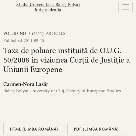
Taxa de poluare instituită de O.U.G. 50/2008 în viziunea Cu
Studia Universitatis Babeș-Bolyai
Iurisprudentia
VOL. 56 NO. 3 (2011)
,
ARTICLES
Published 2011-09-15
Taxa de poluare instituită de O.U.G.
50/2008 în viziunea Curții de Justiție a
Uniunii Europene
Carmen-Nora Lazăr
Babeș-Bolyai University of Cluj, Faculty of European Studies
HTML (LIMBA ROMÂNĂ)
PDF (LIMBA ROMÂNĂ)