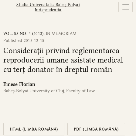
Considerații privind reglementarea reproducerii umane asi
Studia Universitatis Babeș-Bolyai
Iurisprudentia
VOL. 58 NO. 4 (2013)
,
IN MEMORIAM
Published 2013-12-15
Considerații privind reglementarea
reproducerii umane asistate medical
cu terț donator în dreptul român
Emese Florian
Babeș-Bolyai University of Cluj, Faculty of Law
HTML (LIMBA ROMÂNĂ)
PDF (LIMBA ROMÂNĂ)