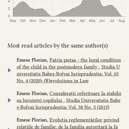
Most read articles by the same author(s)
Emese Florian,
Patria pietas - the legal condition
of the child in the postmodern family
,
Studia U
niversitatis Babeș-Bolyai Iurisprudentia: Vol. 65
No. 4 (2020): (R)evolutions in Law
Emese Florian,
Considerații referitoare la stabilir
ea locuinței copilului
,
Studia Universitatis Babe
ș-Bolyai Iurisprudentia: Vol. 58 No. 3 (2013)
Emese Florian,
Evoluția reglementărilor privind
relațiile de familie: de la familia autoritară la fa