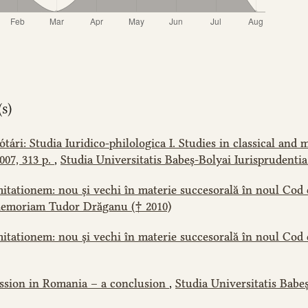
s)
ári: Studia Iuridico-philologica I. Studies in classical and 
007, 313 p.
,
Studia Universitatis Babeș-Bolyai Iurisprudentia:
mitationem: nou și vechi în materie succesorală în noul Cod c
n Memoriam Tudor Drăganu († 2010)
mitationem: nou și vechi în materie succesorală în noul Cod c
ession in Romania – a conclusion
,
Studia Universitatis Babeș