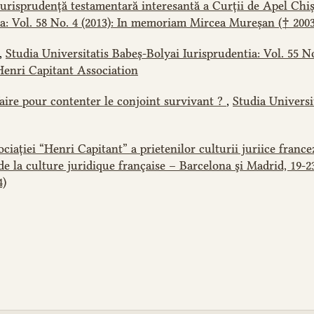
urisprudență testamentară interesantă a Curții de Apel Chi
ia: Vol. 58 No. 4 (2013): In memoriam Mircea Mureșan († 2003
,
Studia Universitatis Babeș-Bolyai Iurisprudentia: Vol. 55 
Henri Capitant Association
aire pour contenter le conjoint survivant ?
,
Studia Universi
iației “Henri Capitant” a prietenilor culturii juriice france
de la culture juridique française – Barcelona şi Madrid, 19-
4)