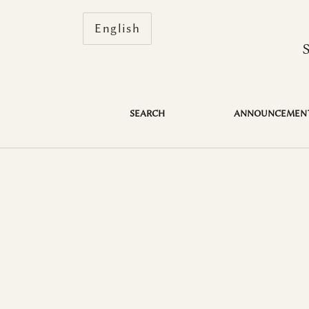
Change the language. The current 
English
Présentation
SEARCH
ANNOUNCEMEN