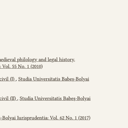
medieval philology and legal history,
 Vol. 55 No. 1 (2010)
ivil (I)
,
Studia Universitatis Babeș-Bolyai
ivil (II)
,
Studia Universitatis Babeș-Bolyai
-Bolyai Iurisprudentia: Vol. 62 No. 1 (2017)