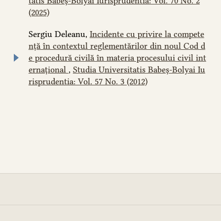
tatis Babeș-Bolyai Iurisprudentia: Vol. 70 No. 2
(2025)
Sergiu Deleanu,
Incidente cu privire la compete
nță în contextul reglementărilor din noul Cod d
e procedură civilă în materia procesului civil int
ernațional
,
Studia Universitatis Babeș-Bolyai Iu
risprudentia: Vol. 57 No. 3 (2012)