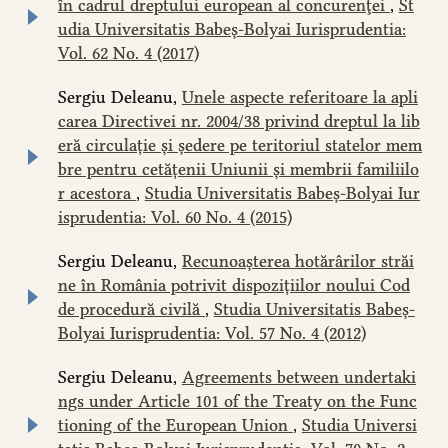
în cadrul dreptului european al concurenţei
,
St
udia Universitatis Babeș-Bolyai Iurisprudentia:
Vol. 62 No. 4 (2017)
Sergiu Deleanu,
Unele aspecte referitoare la apli
carea Directivei nr. 2004/38 privind dreptul la lib
eră circulație și ședere pe teritoriul statelor mem
bre pentru cetățenii Uniunii și membrii familiilo
r acestora
,
Studia Universitatis Babeș-Bolyai Iur
isprudentia: Vol. 60 No. 4 (2015)
Sergiu Deleanu,
Recunoașterea hotărârilor străi
ne în România potrivit dispozițiilor noului Cod
de procedură civilă
,
Studia Universitatis Babeș-
Bolyai Iurisprudentia: Vol. 57 No. 4 (2012)
Sergiu Deleanu,
Agreements between undertaki
ngs under Article 101 of the Treaty on the Func
tioning of the European Union
,
Studia Universi