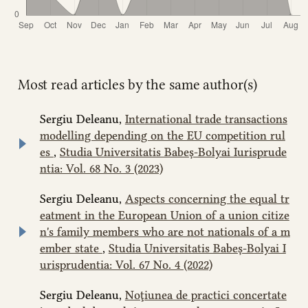
Most read articles by the same author(s)
Sergiu Deleanu,
International trade transactions
modelling depending on the EU competition rul
es
,
Studia Universitatis Babeș-Bolyai Iurisprude
ntia: Vol. 68 No. 3 (2023)
Sergiu Deleanu,
Aspects concerning the equal tr
eatment in the European Union of a union citize
n's family members who are not nationals of a m
ember state
,
Studia Universitatis Babeș-Bolyai I
urisprudentia: Vol. 67 No. 4 (2022)
Sergiu Deleanu,
Noţiunea de practici concertate