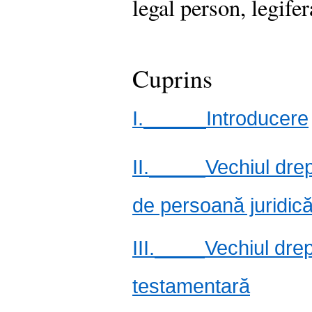
legal person, legifer
Cuprins
I.
Introducere
II.
Vechiul dre
de persoană juridică
III.
Vechiul dre
testamentară