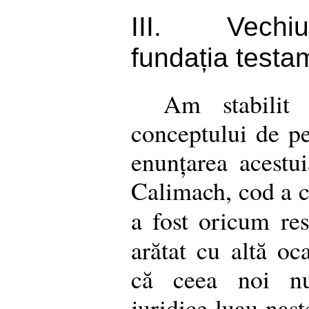
III.
Vechiu
fundația testa
Am stabilit 
conceptului de pe
enunțarea acestu
Calimach, cod a că
a fost oricum res
arătat cu altă oc
că ceea noi nu
juridice luau nașt