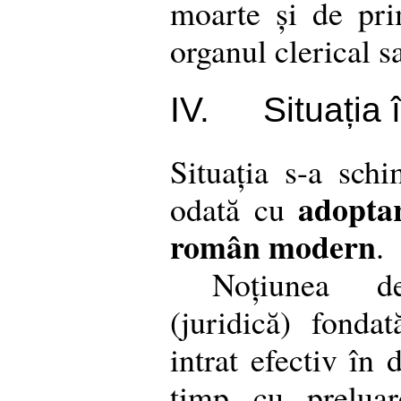
moarte și de pri
organul clerical s
IV.
Situația 
Situația s-a schi
adoptar
odată cu
român modern
.
Noțiunea d
(juridică) fondat
intrat efectiv în 
timp cu prelua