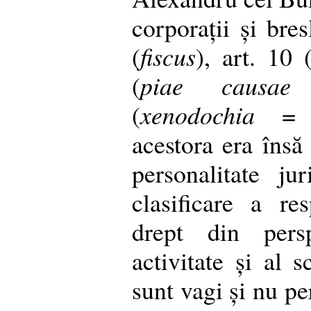
corporații și bres
(
fiscus
), art. 10 
(
piae causae
=
(
xenodochia
= sa
acestora era însă
personalitate ju
clasificare a re
drept din persp
activitate și al 
sunt vagi și nu pe