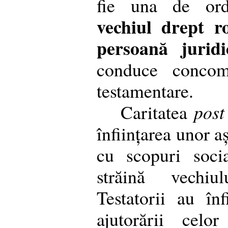
fie una de or
vechiul drept r
persoană juridi
conduce concomi
testamentare.
Caritatea
post
înființarea unor a
cu scopuri soci
străină vechiu
Testatorii au înfi
ajutorării celo