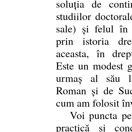
soluția de conti
studiilor doctora
sale) și felul în
prin istoria dr
aceasta, în drep
Este un modest ge
urmaș al său l
Roman și de Succ
cum am folosit înv
Voi puncta pen
practică și con