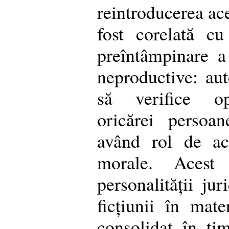
reintroducerea ace
fost corelată cu
preîntâmpinare a 
neproductive: aut
să verifice opo
oricărei persoan
având rol de aco
morale. Acest 
personalității jur
ficțiunii în mate
consolidat în ti