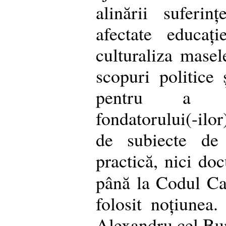
alinării suferin
afectate educați
culturaliza mase
scopuri politice 
pentru a p
fondatorului(-ilo
de subiecte de 
practică, nici doc
până la Codul Ca
folosit noțiunea.
Alexandru cel Bun