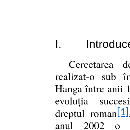
I.
Introduc
Cercetarea 
realizat-o sub î
Hanga între anii 
evoluția succes
dreptul roman
[1]
anul 2002 o c