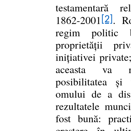
testamentară re
1862-2001
. R
[2]
regim politic 
proprietății pr
inițiativei privat
aceasta va r
posibilitatea și
omului de a di
rezultatele munci
fost bună: pract
creștere în ult