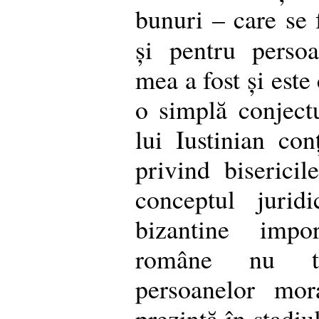
bunuri – care se 
și pentru persoa
mea a fost și este
o simplă conject
lui Iustinian conț
privind bisericil
conceptul jurid
bizantine impor
române nu tr
persoanelor mora
prezintă în stadiu