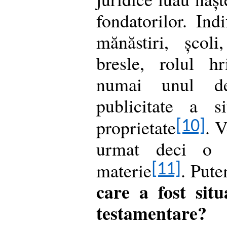
fondatorilor. Ind
mănăstiri, școli
bresle, rolul h
numai unul d
publicitate a si
proprietate
. 
[10]
urmat deci o l
materie
. Put
[11]
care a fost situ
testamentare?