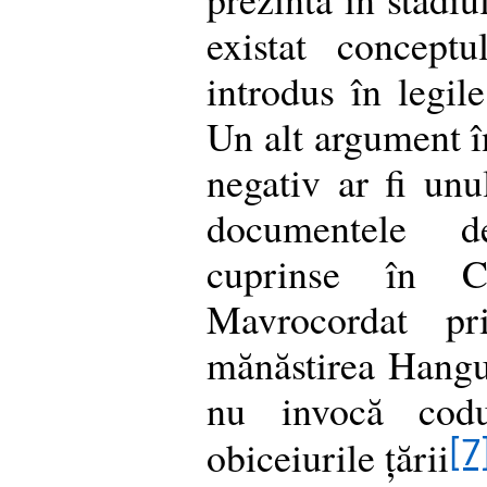
existat concept
introdus în legile
Un alt argument î
negativ ar fi un
documentele 
cuprinse în C
Mavrocordat pri
mănăstirea Hangu
nu invocă codur
obiceiurile țării
[7