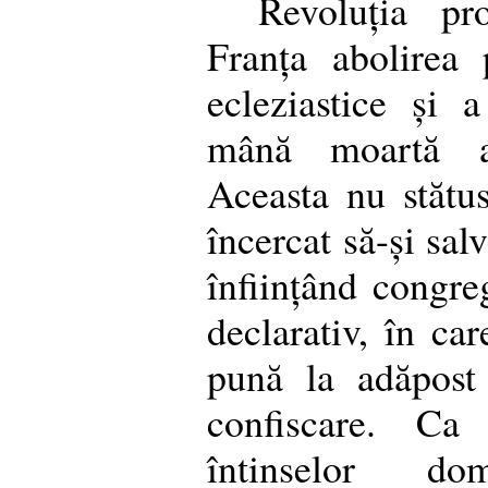
Revoluția p
Franța abolirea p
ecleziastice și 
mână moartă ale
Aceasta nu stătu
încercat să-și sal
înființând congreg
declarativ, în ca
pună la adăpost
confiscare. Ca 
întinselor do