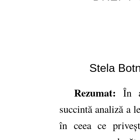
Stela Bot
Rezumat:
În ar
succintă analiză a le
în ceea ce priveșt