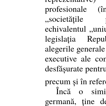
profesionale (î
„societățile 
echivalentul „uni
legislația Rep
alegerile generale 
executive ale com
desfășurate pentr
precum și în refe
Încă o simil
germană, ține d