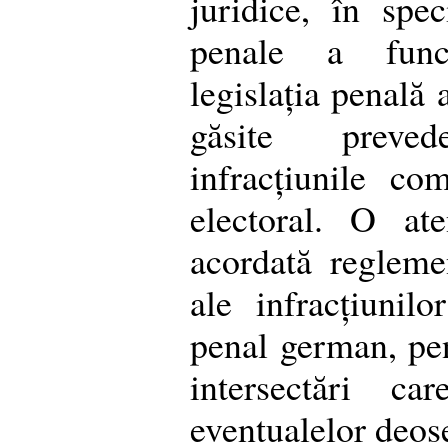
juridice, în spec
penale a funcț
legislația penală 
găsite preved
infracțiunile co
electoral. O ate
acordată reglemen
ale infracțiunil
penal german, pen
intersectări c
eventualelor deose