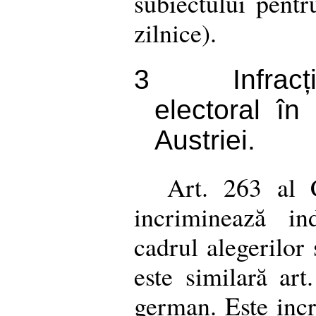
subiectului pentr
zilnice).
3
Infrac
electoral în
Austriei.
Art. 263 al 
incriminează in
cadrul alegerilor
este similară ar
german. Este incr