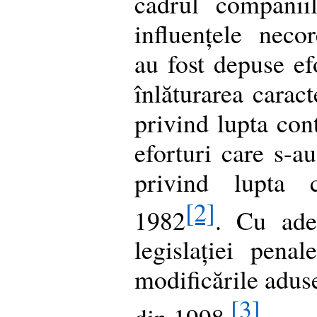
cadrul companii
influențele necor
au fost depuse efo
înlăturarea caract
privind lupta con
eforturi care s-a
privind lupta c
[2]
1982
. Cu ade
legislației pena
modificările adus
[3]