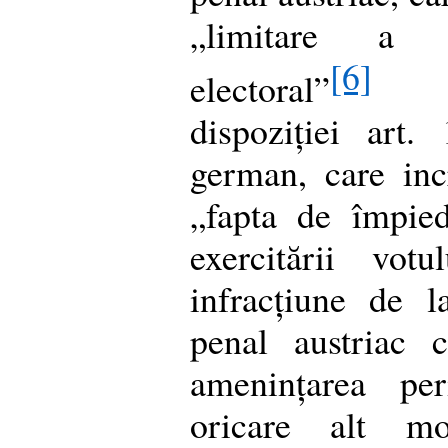
„limitare a ex
[6]
electoral”
est
dispoziției art
german, care inc
„fapta de împied
exercitării vot
infracțiune de 
penal austriac 
amenințarea per
oricare alt m