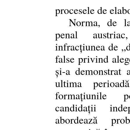
procesele de elabo
Norma, de la
penal austriac
infracțiunea de „
false privind ale
și-a demonstrat a
ultima perioad
formațiunile 
candidații inde
abordează prob