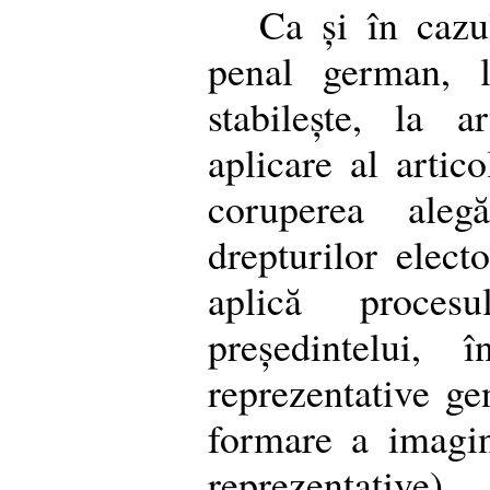
Ca și în caz
penal german, l
stabilește, la 
aplicare al artic
coruperea alegă
drepturilor electo
aplică proce
președintelui, 
reprezentative ge
formare a imagin
reprezentativ