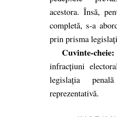
acestora. Însă, pe
completă, s-a abor
prin prisma legislaț
Cuvinte-cheie:
infracțiuni elector
legislația pena
reprezentativă.