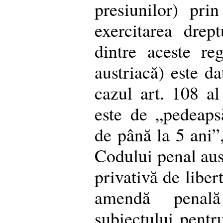
presiunilor) pri
exercitarea drep
dintre aceste re
austriacă) este da
cazul art. 108 a
este de „pedeapsă
de până la 5 ani”,
Codului penal aus
privativă de liber
amendă penal
subiectului pentr