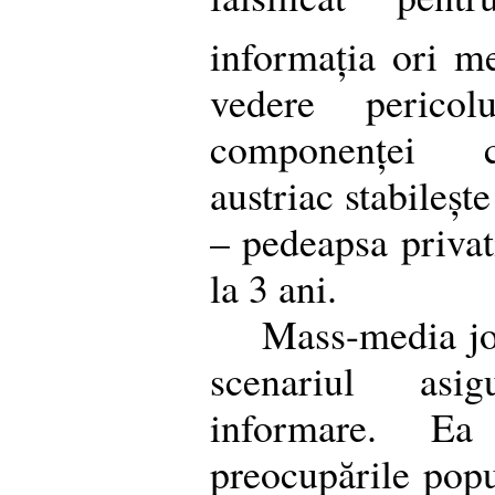
informația ori me
vedere pericol
componenței cal
austriac stabileșt
– pedeapsa privat
la 3 ani.
Mass-media jo
scenariul asig
informare. Ea
preocupările popul