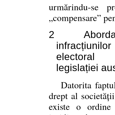
urmărindu-se p
„compensare” pent
2
Aborda
infracțiun
electoral 
legislației a
Datorita faptu
drept al societăți
existe o ordine