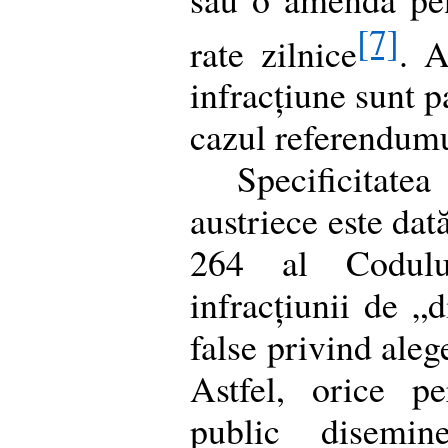
[7]
rate zilnice
. A
infracțiune sunt p
cazul referendumu
Specificitatea
austriece este dat
264 al Codulu
infracțiunii de „
false privind aleg
Astfel, orice p
public disemi