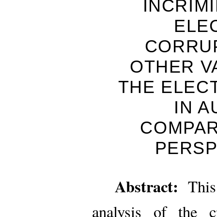
INCRIM
ELE
CORRU
OTHER V
THE ELEC
IN A
COMPAR
PERSP
Abstract:
This 
analysis of the c