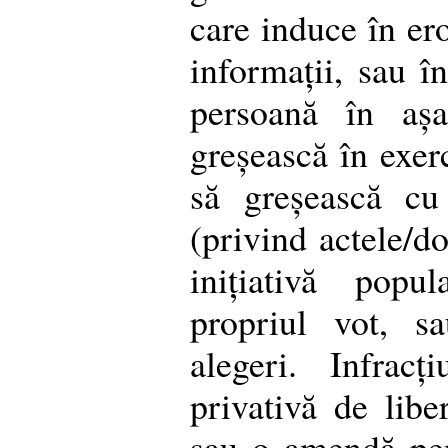
care induce în ero
informații, sau î
persoană în aș
greșească în exerc
să greșească cu
(privind actele/d
inițiativă popul
propriul vot, s
alegeri. Infrac
privativă de libe
sau o amendă pe